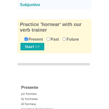
Subjuntivo
Practice 'hornear' with our
verb trainer
Present
Past
Future
Presente
yo horneo
tú horneas
él hornea