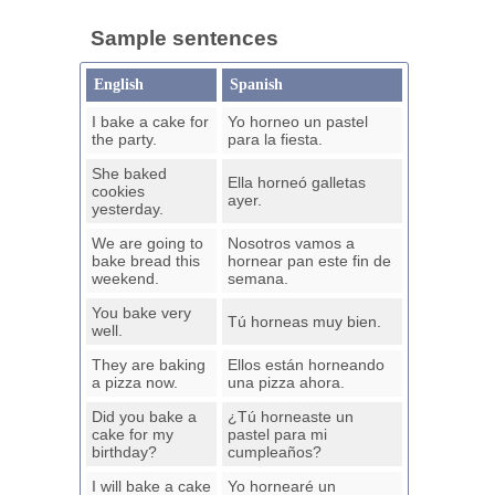
Sample sentences
English
Spanish
I bake a cake for
Yo horneo un pastel
the party.
para la fiesta.
She baked
Ella horneó galletas
cookies
ayer.
yesterday.
We are going to
Nosotros vamos a
bake bread this
hornear pan este fin de
weekend.
semana.
You bake very
Tú horneas muy bien.
well.
They are baking
Ellos están horneando
a pizza now.
una pizza ahora.
Did you bake a
¿Tú horneaste un
cake for my
pastel para mi
birthday?
cumpleaños?
I will bake a cake
Yo hornearé un