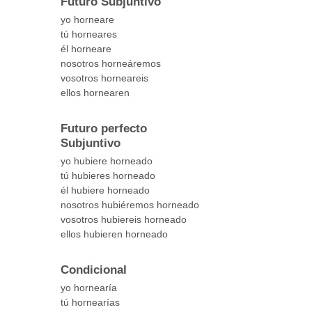
Futuro Subjuntivo
yo horneare
tú horneares
él horneare
nosotros horneáremos
vosotros horneareis
ellos hornearen
Futuro perfecto
Subjuntivo
yo hubiere horneado
tú hubieres horneado
él hubiere horneado
nosotros hubiéremos horneado
vosotros hubiereis horneado
ellos hubieren horneado
Condicional
yo hornearía
tú hornearías